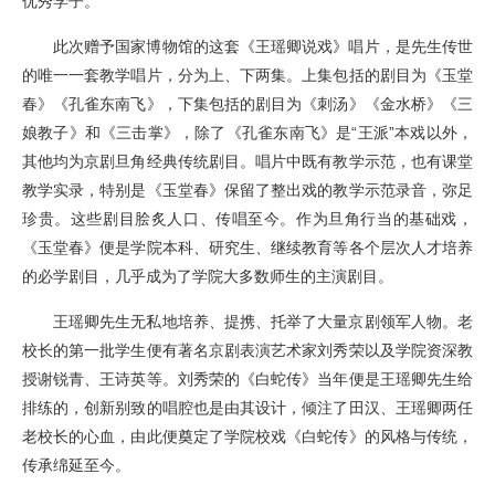
优秀学子。
此次赠予国家博物馆的这套《王瑶卿说戏》唱片，是先生传世
的唯一一套教学唱片，分为上、下两集。上集包括的剧目为《玉堂
春》《孔雀东南飞》，下集包括的剧目为《刺汤》《金水桥》《三
娘教子》和《三击掌》，除了《孔雀东南飞》是“王派”本戏以外，
其他均为京剧旦角经典传统剧目。唱片中既有教学示范，也有课堂
教学实录，特别是《玉堂春》保留了整出戏的教学示范录音，弥足
珍贵。这些剧目脍炙人口、传唱至今。作为旦角行当的基础戏，
《玉堂春》便是学院本科、研究生、继续教育等各个层次人才培养
的必学剧目，几乎成为了学院大多数师生的主演剧目。
王瑶卿先生无私地培养、提携、托举了大量京剧领军人物。老
校长的第一批学生便有著名京剧表演艺术家刘秀荣以及学院资深教
授谢锐青、王诗英等。刘秀荣的《白蛇传》当年便是王瑶卿先生给
排练的，创新别致的唱腔也是由其设计，倾注了田汉、王瑶卿两任
老校长的心血，由此便奠定了学院校戏《白蛇传》的风格与传统，
传承绵延至今。