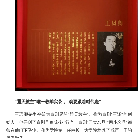
“通天教主”唯一教学实录，“戏要跟着时代走”
王瑶卿先生被誉为京剧界的“通天教主”。作为京剧“王派”的创
始人，他开创了京剧旦角“花衫”行当，京剧“四大名旦”“四小名旦”都
曾在他门下受业。作为学院第二任校长，为学院培养了成百上千的