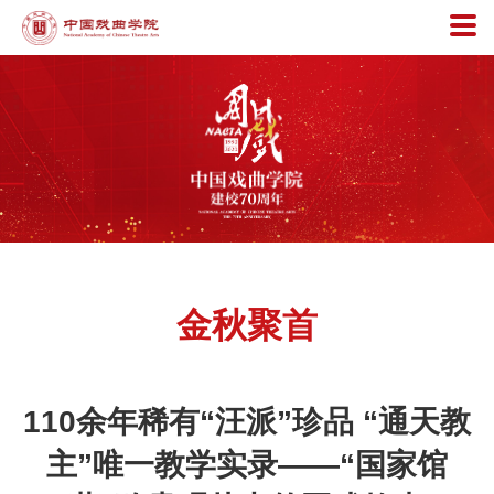
金秋聚首
110余年稀有“汪派”珍品 “通天教
主”唯一教学实录——“国家馆