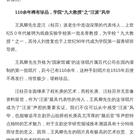
110余年稀有珍品，学院“九大教授”之“汪派”风华
王凤卿先生是汪（桂芬）派老生中造诣深厚的代表传人，上世
纪5０年代被聘为戏曲实验学校第一批名誉教授，为学校＂九大教
授＂之一，其传人刘曾复也于上世纪90年代成为学院第一届青研班
导师。
王凤卿先生升格为“国家馆藏”的这张唱片属百代公司在国内灌
制的第一批唱片，距今已有110余年，这种手刻唱片在1915年后便
不再发行，传世极少，堪称珍品。
汪桂芬全面继承了程长庚的艺术，而程长庚、汪桂芬并无音像
资料留世，作为“汪派”最具代表性的传人，王凤卿先生的这张唱片
成为了“汪派”声腔的重要实证。我们不仅可以从中感受“汪派”风
华，也能够追寻京剧开山祖师程长庚高亢浑厚的"脑后音"等声腔特
点独特的艺术魅力，对于京剧史学研究领域推本溯源具有十分特殊
而珍贵的意义。因而，王凤卿先生的唱片具有极高的艺术欣赏、文