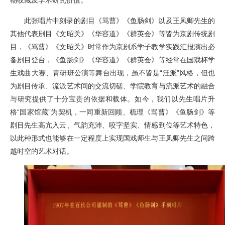
物收藏及学术研究价值。
此张唱片中刻录的剧目《骂曹》《鱼肠剑》以及王凤卿先生的
其他代表剧目《文昭关》《华容道》《群英会》等皆为京剧传统剧
目，《骂曹》《文昭关》时常作为京剧系学子教学实践汇报演出必
备剧目登台，《鱼肠剑》《华容道》《群英会》等经常在国戏杯学
生戏曲大赛、青研班公演等舞台出现，虽不皆是“汪派”风格，但也
为剧目传承、流派艺术间的交流切磋、学院教育与流派艺术的融合
与研究提供了十分宝贵的依据和载体。如今，我们以先生唱片升
格“国家馆藏”为契机，一同重新回顾、梳理《骂曹》《鱼肠剑》等
剧目先生高亢入云、气韵充沛、咬字坚实、情感到位等艺术特色，
以此种形式也能够在一定程度上实现国戏师生与王凤卿先生之间跨
越时空的艺术对话。