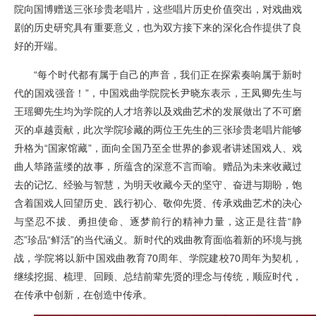
院向国博赠送三张珍贵老唱片，这些唱片历史价值突出，对戏曲戏
剧的历史研究具有重要意义，也为双方接下来的深化合作提供了良
好的开端。
“每个时代都有属于自己的声音，我们正在探索奏响属于新时
代的国戏强音！”，中国戏曲学院院长尹晓东表示，王凤卿先生与
王瑶卿先生均为学院的人才培养以及戏曲艺术的发展做出了不可磨
灭的卓越贡献，此次学院珍藏的两位王先生的三张珍贵老唱片能够
升格为“国家馆藏”，面向全国乃至全世界的参观者讲述国戏人、戏
曲人筚路蓝缕的故事，所蕴含的深意不言而喻。赠品为未来收藏过
去的记忆、经验与智慧，为明天收藏今天的坚守、奋进与期盼，饱
含着国戏人回望历史、践行初心、敬仰先贤、传承戏曲艺术的决心
与坚忍不拔、勇担使命、逐梦前行的精神力量，这正是往昔“静
态”珍品“鲜活”的当代涵义。新时代的戏曲教育面临着新的环境与挑
战，学院将以新中国戏曲教育70周年、学院建校70周年为契机，
继续挖掘、梳理、回顾、总结前辈先贤的理念与传统，顺应时代，
在传承中创新，在创造中传承。