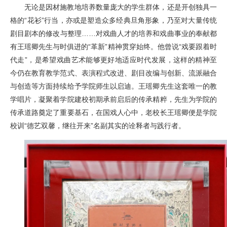
无论是因材施教地培养数量庞大的学生群体，还是开创独具一
格的“花衫”行当，亦或是塑造众多经典旦角形象，乃至对大量传统
剧目剧本的修改与整理……对戏曲人才的培养和戏曲事业的奉献都
有王瑶卿先生与时俱进的“革新”精神贯穿始终。他曾说“戏要跟着时
代走”，是希望戏曲艺术能够更好地适应时代发展，这样的精神至
今仍在教育教学范式、表演程式改进、剧目改编与创新、流派融合
与创造等方面持续给予学院师生以启迪。王瑶卿先生这套唯一的教
学唱片，凝聚着学院建校初期承前启后的传承精粹，先生为学院的
传承道路奠定了重要基石，在国戏人心中，老校长王瑶卿便是学院
校训“德艺双馨，继往开来”名副其实的诠释者与践行者。